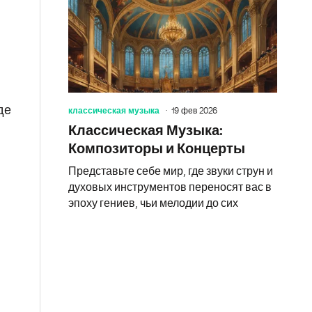
де
классическая музыка
19 фев 2026
Классическая Музыка:
Композиторы и Концерты
Представьте себе мир, где звуки струн и
духовых инструментов переносят вас в
эпоху гениев, чьи мелодии до сих