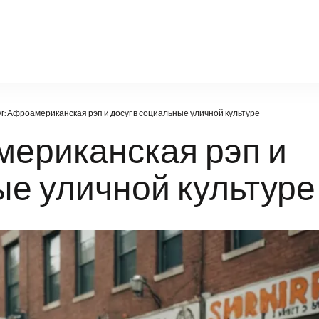
.ru
уг: Афроамериканская рэп и досуг в социальные уличной культуре
мериканская рэп и
ые уличной культуре