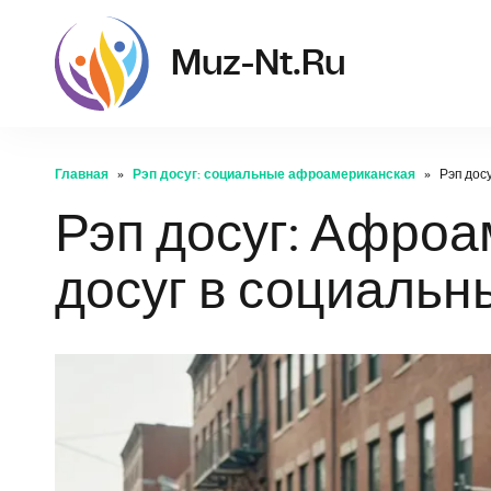
muz-nt
Muz-Nt.ru
Главная
Рэп досуг: социальные афроамериканская
Рэп дос
Рэп досуг: Афроа
досуг в социальн