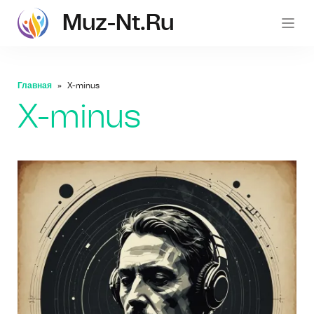
Muz-Nt.ru
muz-nt.
Главная
X-minus
X-minus